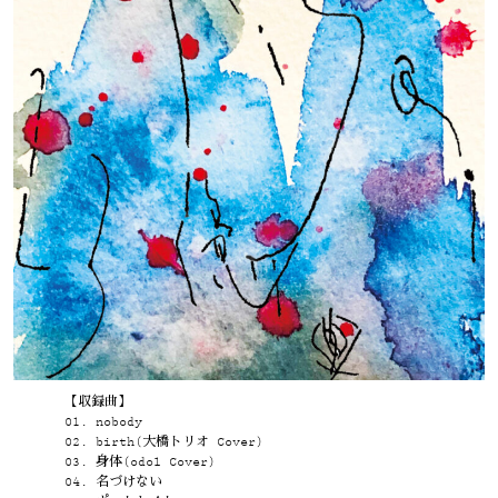
【収録曲】
01. nobody
02. birth(大橋トリオ Cover)
03. 身体(odol Cover)
04. 名づけない