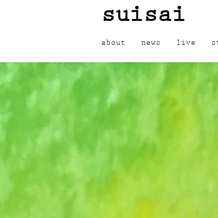
suisai
about
news
live
s