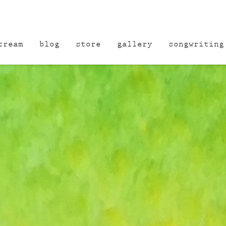
tream
blog
store
gallery
songwriting